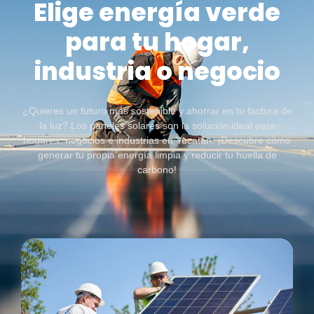
Elige energía verde
para tu hogar,
industria o negocio
¿Quieres un futuro más sostenible y ahorrar en tu factura de
la luz? Los paneles solares son la solución ideal para
hogares, negocios e industrias en Yucatán. ¡Descubre cómo
generar tu propia energía limpia y reducir tu huella de
carbono!